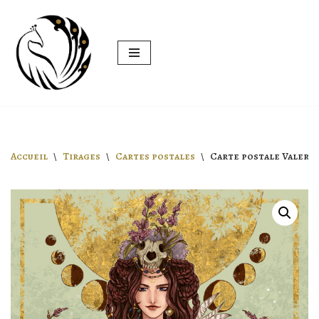
Aller
au
contenu
Accueil
\
Tirages
\
Cartes postales
\
Carte postale Valeria