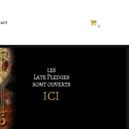
act
0