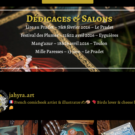
Dédicaces & Salons
Lire au Pradet – 7&8 février 2026 – Le Pradet
Festival des Plumes – 11&12 avril 2026 – Eyguières
Mang’azur – 18&19 avril 2026 – Toulon
Mille Paresses – 13 juin – Le Pradet
jahyra.art
French comicbook artist & illustrator✍
Birds lover & cheese