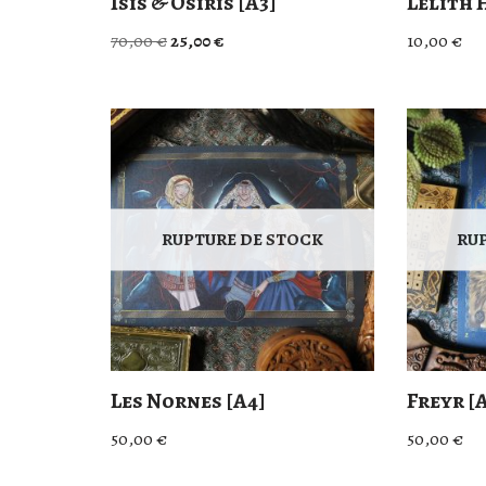
Isis & Osiris [A3]
Lelith 
70,00
€
25,00
€
10,00
€
RUPTURE DE STOCK
RU
Les Nornes [A4]
Freyr [
50,00
€
50,00
€