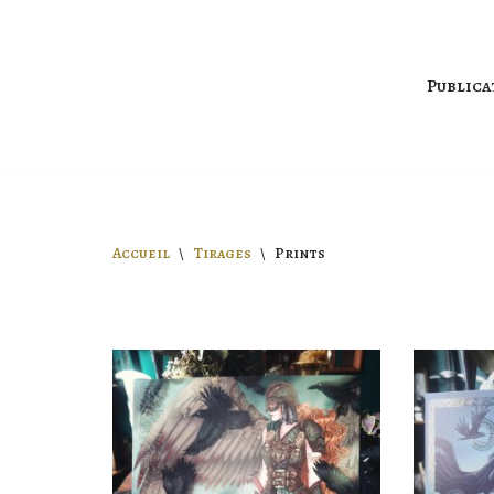
Aller
Publica
au
contenu
Accueil
\
Tirages
\
Prints