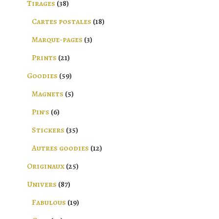
Tirages
38
Cartes postales
18
Marque-pages
3
Prints
21
Goodies
59
Magnets
5
Pin's
6
Stickers
35
Autres goodies
12
Originaux
25
Univers
87
Fabulous
19