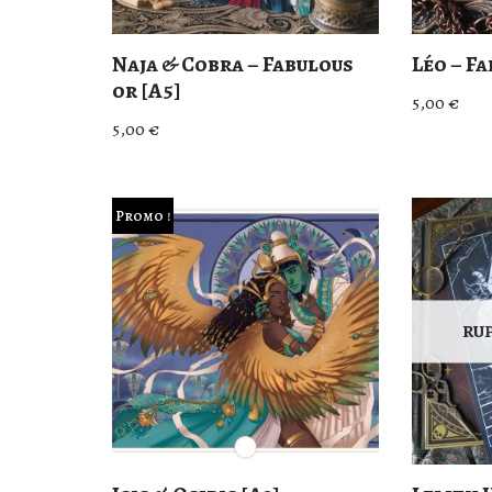
Naja & Cobra – Fabulous
Léo – Fa
or [A5]
5,00
€
5,00
€
Promo !
RU