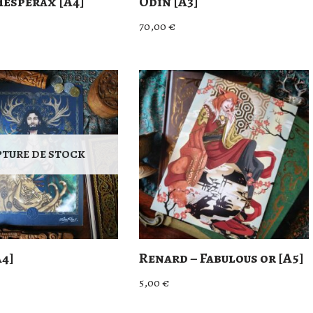
Hesperax [A4]
Odin [A3]
70,00
€
PTURE DE STOCK
A4]
Renard – Fabulous or [A5]
5,00
€