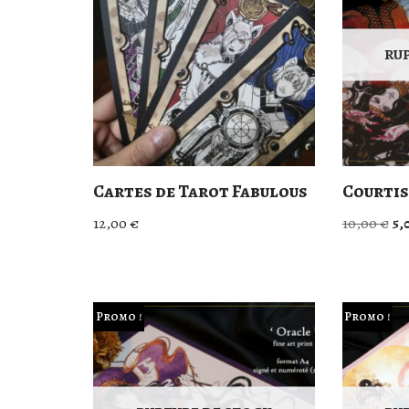
RU
Cartes de Tarot Fabulous
Courtis
12,00
€
10,00
€
5,
Promo !
Promo !