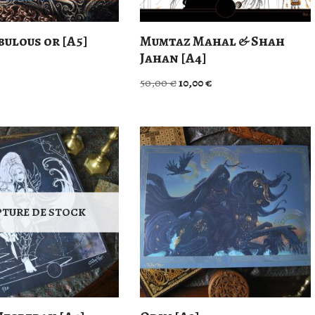
bulous or [A5]
Mumtaz Mahal & Shah
Jahan [A4]
50,00
€
10,00
€
PTURE DE STOCK