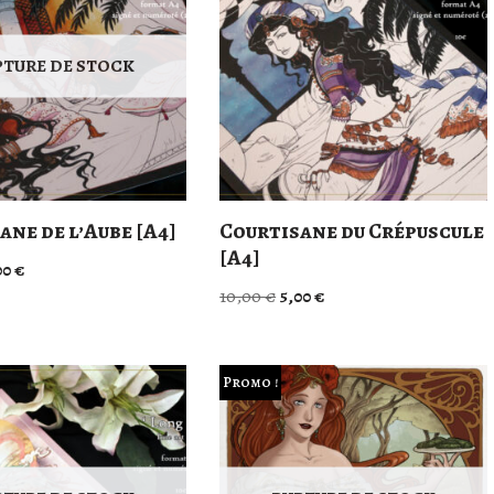
PTURE DE STOCK
ane de l’Aube [A4]
Courtisane du Crépuscule
[A4]
00
€
10,00
€
5,00
€
Promo !