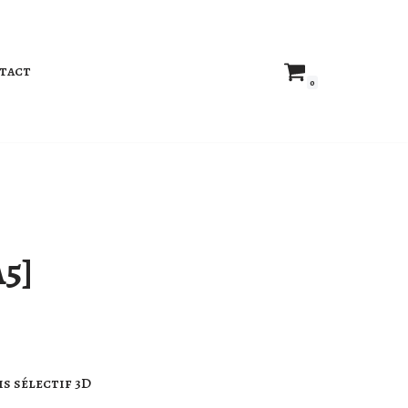
tact
0
A5]
s sélectif 3D