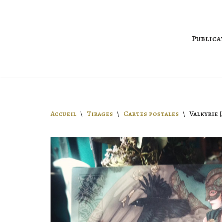
Aller
Publica
au
contenu
Accueil
\
Tirages
\
Cartes postales
\
Valkyrie [