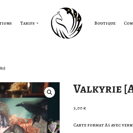
tions
Tarifs
Boutique
Con
A5]
Valkyrie [
5,00
€
Carte format A5 avec verni