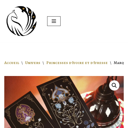
Aller
au
contenu
Accueil
\
Univers
\
Princesses d'Ivoire et d'Ivresse
\
Marque