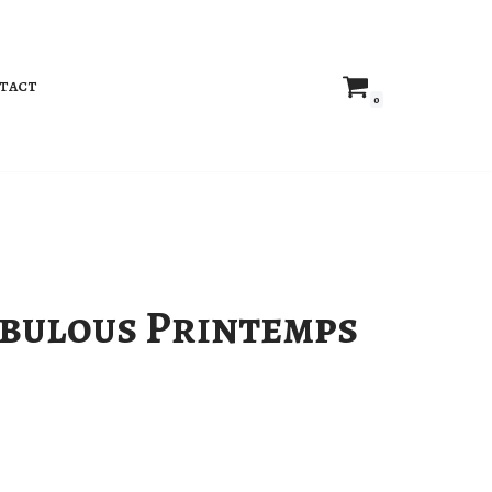
tact
0
abulous Printemps