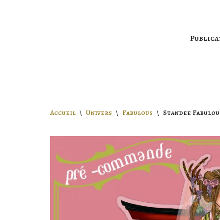
Aller
Publica
au
contenu
Accueil
\
Univers
\
Fabulous
\
Standee Fabulou