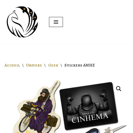
Aller
au
contenu
Accueil
\
Univers
\
Geek
\
Stickers AMHE